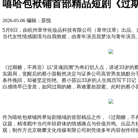
嘻哈包袱铺首部精品短剧《过期
2026-05-06
编辑：苏悦
5月6日，由杭州章华化妆品科技有限公司（章华汉草）出品
当代女性情感困境与自我救赎，由青年演员屈梦汝与青年演员
《过期糖，不再尝》以“灵魂回溯”为奇幻切入点，讲述33岁
实困局，觉醒后的蔡小苗毅然决定与证券公司高管男友姚默分
条件挽回，却被坚定拒绝。蔡小苗以33岁的人生阅历写下日记
白感情早已变质，如同过期的糖，再难重拾甜蜜。此时的蔡小
作为嘻哈包袱铺跨界短剧领域的首部精品之作，《过期糖，不再
议题，精准戳中当代年轻群体的情感痛点与价值共鸣。出品方
观；制作方北京晓攀文化传媒有限公司则凭借多年内容创作经