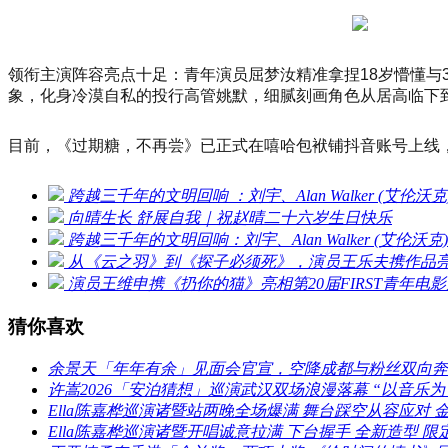
领衔主演阵容亮点十足：青年演员屈梦汝精准拿捏18岁懵懂与
象，化身冷漠自私的投行高管姚默，细腻刻画角色从居高临下
目前，《过期糖，不再尝》已正式在嘻哈包袱铺抖音账号上线
跨越三千年的文明回响 ：刘宇、Alan Walker (艾
向晴生长 舒展自我｜祝赵晴二十六岁生日快乐
跨越三千年的文明回响：刘宇、Alan Walker (艾
从《云之羽》到《探子必须死》，演员王乐夫携作品亮相
演员王维申携《扔你的猫》亮相第20届FIRST青年
猜你喜欢
余景天「年年有余」见面会官宣，空降成都与粉丝双向奔
许嵩2026「安泊猜想」巡演武汉双场浪漫落幕 “以音乐为
Ella陈嘉桦巡演诸暨站两晚全场爆满 舞台踩空从容应对 金句T
Ella陈嘉桦巡演诸暨开唱诚意拉满 下台握手 全新造型 