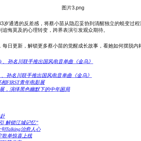
33岁通透的反差感，将蔡小苗从隐忍妥协到清醒独立的蜕变过
到追悔莫及的心理转变，跨界表演引发观众期待。
，每日更新，解锁更多蔡小苗的觉醒成长故事，看她如何摆脱内
伦沃克) 、孙名川联手推出国风电音单曲《金乌》
伦沃克) 、孙名川联手推出国风电音单曲《金乌》
FIRST青年电影展
电影展，演绎黑色幽默下的中年困局
赴
引 解锁江城记忆”
alking治愈人心
限定歌单惊喜上线