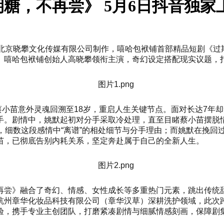
糖，不再尝》 5月6日抖音独家
、北京晓攀文化传媒有限公司制作，嘻哈包袱铺首部精品短剧《过
、嘻哈包袱铺创始人高晓攀领衔主演，奇幻设定搭配现实议题，
的蔡小苗意外灵魂回溯至18岁，重启人生关键节点。面对长达7
手。剧情中，姚默起初对分手采取冷处理，直至目睹蔡小苗摆脱
，细数这段感情中“离谱”的相处细节与分手理由；而姚默在挽回
苗，已彻底告别内耗关系，坚定奔赴属于自己的全新人生。
尝》融合了奇幻、情感、女性成长等多重热门元素，跳出传统甜宠
杭州章华化妆品科技有限公司（章华汉草）深耕洗护领域，此次
验，携手专业主创团队，打磨紧凑剧情与细腻情感刻画，保障剧