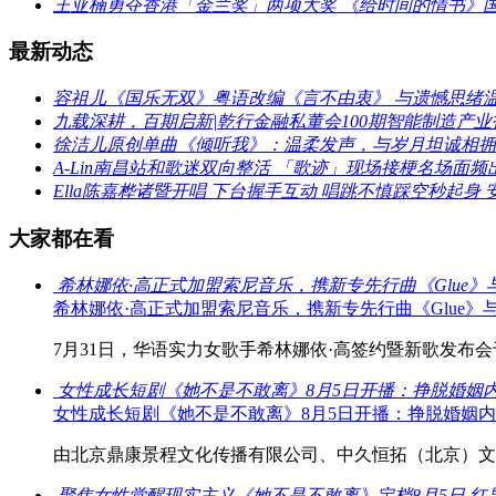
王亚楠勇夺香港「金兰奖」两项大奖 《给时间的情书》
最新动态
容祖儿《国乐无双》粤语改编《言不由衷》 与遗憾思绪
九载深耕，百期启新|乾行金融私董会100期智能制造产
徐洁儿原创单曲《倾听我》：温柔发声，与岁月坦诚相拥
A-Lin南昌站和歌迷双向整活 「歌迹」现场接梗名场面频
Ella陈嘉桦诸暨开唱 下台握手互动 唱跳不慎踩空秒起身 
大家都在看
希林娜依·高正式加盟索尼音乐，携新专先行曲《Glue
希林娜依·高正式加盟索尼音乐，携新专先行曲《Glue
7月31日，华语实力女歌手希林娜依·高签约暨新歌发布会于
女性成长短剧《她不是不敢离》8月5日开播：挣脱婚姻
女性成长短剧《她不是不敢离》8月5日开播：挣脱婚姻
由北京鼎康景程文化传播有限公司、中久恒拓（北京）文化
聚焦女性觉醒现实主义《她不是不敢离》定档8月5日 红