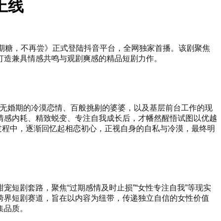
上线
期糖，不再尝》正式登陆抖音平台，全网独家首播。该剧聚焦
打造兼具情感共鸣与观剧爽感的精品短剧力作。
年却无婚期的冷漠恋情、百般挑剔的婆婆，以及基层前台工作的现
情感内耗、精致蜕变、专注自我成长后，才幡然醒悟试图以优越
过程中，逐渐回忆起相恋初心，正视自身的自私与冷漠，最终明
短剧套路，聚焦“过期感情及时止损”“女性专注自我”等现实
跨界短剧赛道，旨在以内容为纽带，传递独立自信的女性价值
集品质。