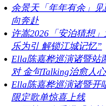
余景天「年年有余」见
向奔赴
许嵩2026「安泊猜想
乐为引 解锁江城记忆”
Ella陈嘉桦巡演诸暨
对 金句Talking治愈人心
Ella陈嘉桦巡演诸暨
限定歌单惊喜上线