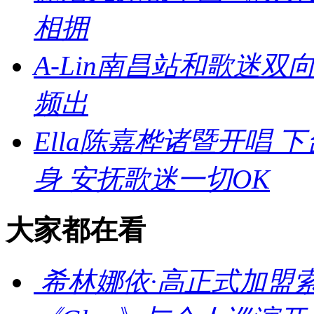
相拥
A-Lin南昌站和歌迷
频出
Ella陈嘉桦诸暨开唱
身 安抚歌迷一切OK
大家都在看
希林娜依·高正式加盟