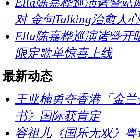
Ella陈嘉桦巡演诸暨
对 金句Talking治愈人心
Ella陈嘉桦巡演诸暨
限定歌单惊喜上线
最新动态
王亚楠勇夺香港「金兰
书》国际获肯定
容祖儿《国乐无双》粤