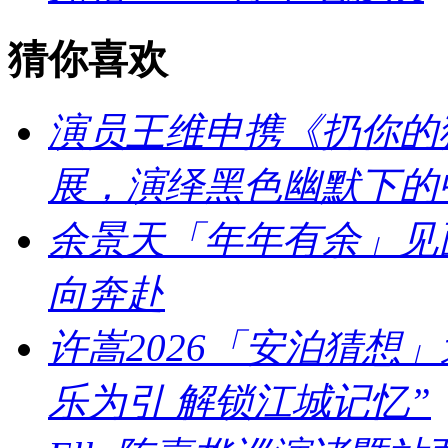
猜你喜欢
演员王维申携《扔你的猫
展，演绎黑色幽默下的
余景天「年年有余」见
向奔赴
许嵩2026「安泊猜想
乐为引 解锁江城记忆”