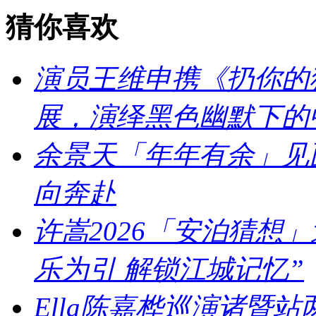
猜你喜欢
演员王维申携《扔你的猫
展，演绎黑色幽默下的
余景天「年年有余」见
向奔赴
许嵩2026「安泊猜想
乐为引 解锁江城记忆”
Ella陈嘉桦巡演诸暨