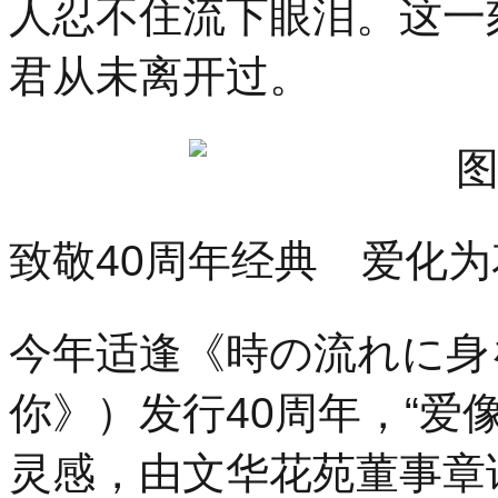
人忍不住流下眼泪。这一
君从未离开过。
致敬40周年经典 爱化
今年适逢《時の流れに身
你》）发行40周年，“爱
灵感，由文华花苑董事章