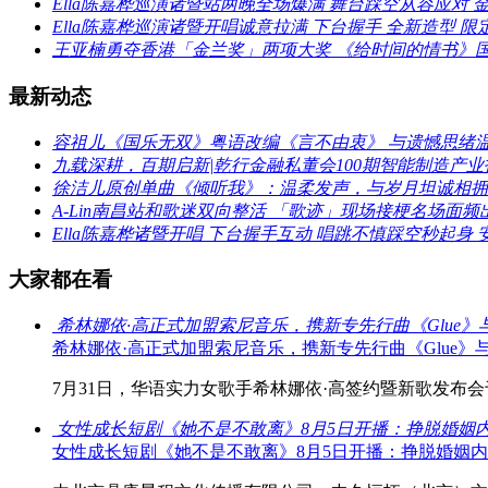
Ella陈嘉桦巡演诸暨站两晚全场爆满 舞台踩空从容应对 金句T
Ella陈嘉桦巡演诸暨开唱诚意拉满 下台握手 全新造型 
王亚楠勇夺香港「金兰奖」两项大奖 《给时间的情书》
最新动态
容祖儿《国乐无双》粤语改编《言不由衷》 与遗憾思绪
九载深耕，百期启新|乾行金融私董会100期智能制造产
徐洁儿原创单曲《倾听我》：温柔发声，与岁月坦诚相拥
A-Lin南昌站和歌迷双向整活 「歌迹」现场接梗名场面频
Ella陈嘉桦诸暨开唱 下台握手互动 唱跳不慎踩空秒起身 
大家都在看
希林娜依·高正式加盟索尼音乐，携新专先行曲《Glue
希林娜依·高正式加盟索尼音乐，携新专先行曲《Glue
7月31日，华语实力女歌手希林娜依·高签约暨新歌发布会于
女性成长短剧《她不是不敢离》8月5日开播：挣脱婚姻
女性成长短剧《她不是不敢离》8月5日开播：挣脱婚姻