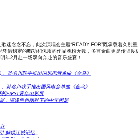
让歌迷念念不忘，此次演唱会主题“READY FOR”既承载着
倪凭借稳定的唱功和优质的作品圈粉无数，多首金曲更是传唱度
明年2月赴一场双向奔赴的音乐盛宴！
伦沃克) 、孙名川联手推出国风电音单曲《金乌》
伦沃克) 、孙名川联手推出国风电音单曲《金乌》
FIRST青年电影展
电影展，演绎黑色幽默下的中年困局
赴
引 解锁江城记忆”