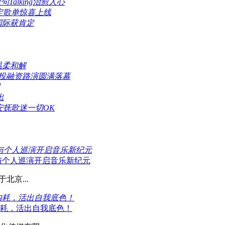
alking治愈人心
限定歌单惊喜上线
国际获肯定
温柔和解
业投融资路演圆满落幕
出
安抚歌迷一切OK
》与个人巡演开启音乐新纪元
》与个人巡演开启音乐新纪元
北京...
内耗，活出自我底色！
内耗，活出自我底色！