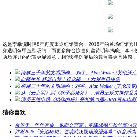
这是李幸倪时隔8年再度重返红馆舞台，2018年的首场红馆秀
穿透明盔甲造型吸睛，而更多舞台惊喜则留待明年揭晓。李幸
两场连开的配置更显诚意，相信8年沉淀后的舞台将更具质感，
跨越三千年的文明回响 ：刘宇、Alan Walker (艾
向晴生长 舒展自我｜祝赵晴二十六岁生日快乐
跨越三千年的文明回响：刘宇、Alan Walker (艾
从《云之羽》到《探子必须死》，演员王乐夫携作品亮相
演员王维申携《扔你的猫》亮相第20届FIRST青年
猜你喜欢
余景天「年年有余」见面会官宣，空降成都与粉丝双向奔
许嵩2026「安泊猜想」巡演武汉双场浪漫落幕 “以音乐为