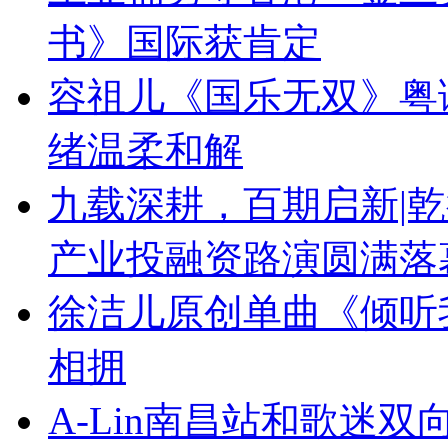
书》国际获肯定
容祖儿《国乐无双》粤
绪温柔和解
九载深耕，百期启新|乾
产业投融资路演圆满落
徐洁儿原创单曲《倾听
相拥
A-Lin南昌站和歌迷