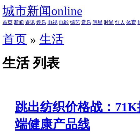
城市新闻online
首页
新闻
资讯
娱乐
电视
电影
综艺
音乐
明星
时尚
红人
体育
首页
»
生活
生活 列表
跳出纺织价格战：71
端健康产品线