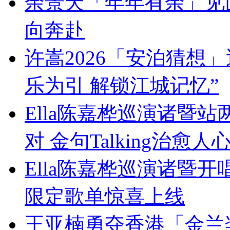
余景天「年年有余」见
向奔赴
许嵩2026「安泊猜想
乐为引 解锁江城记忆”
Ella陈嘉桦巡演诸暨
对 金句Talking治愈人
Ella陈嘉桦巡演诸暨
限定歌单惊喜上线
王亚楠勇夺香港「金兰