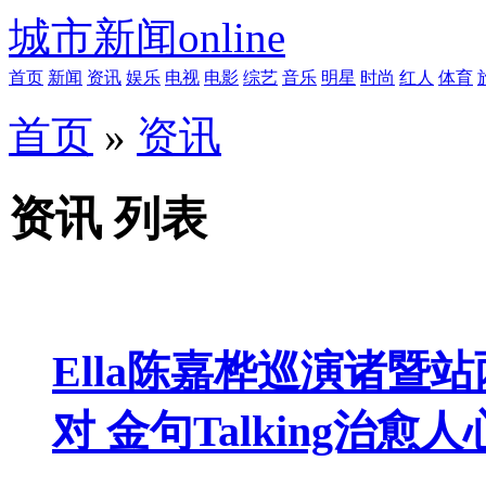
城市新闻online
首页
新闻
资讯
娱乐
电视
电影
综艺
音乐
明星
时尚
红人
体育
首页
»
资讯
资讯 列表
Ella陈嘉桦巡演诸暨
对 金句Talking治愈人