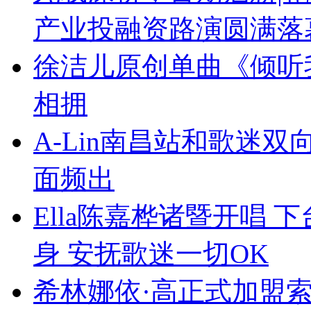
产业投融资路演圆满落
徐洁儿原创单曲《倾听
相拥
A-Lin南昌站和歌迷
面频出
Ella陈嘉桦诸暨开唱
身 安抚歌迷一切OK
希林娜依·高正式加盟