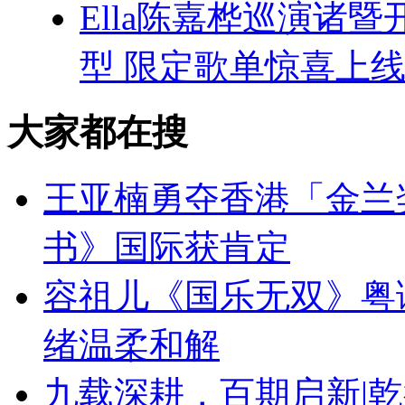
Ella陈嘉桦巡演诸
型 限定歌单惊喜上
大家都在搜
王亚楠勇夺香港「金兰
书》国际获肯定
容祖儿《国乐无双》粤
绪温柔和解
九载深耕，百期启新|乾