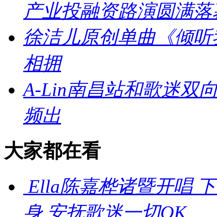
产业投融资路演圆满落
徐洁儿原创单曲《倾听
相拥
A-Lin南昌站和歌迷
频出
大家都在看
Ella陈嘉桦诸暨开唱
身 安抚歌迷一切OK