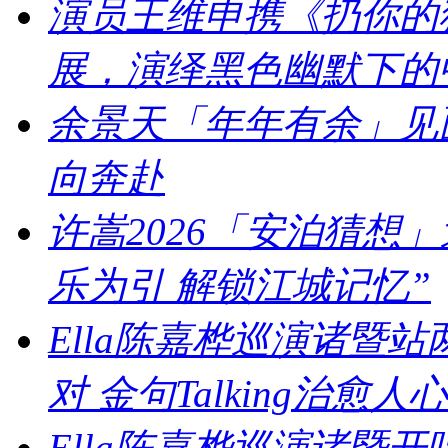
演员王维申携《扔你的猫
展，演绎黑色幽默下的
余景天「年年有余」见
向奔赴
许嵩2026「安泊猜想
乐为引 解锁江城记忆”
Ella陈嘉桦巡演诸暨
对 金句Talking治愈人心
Ella陈嘉桦巡演诸暨