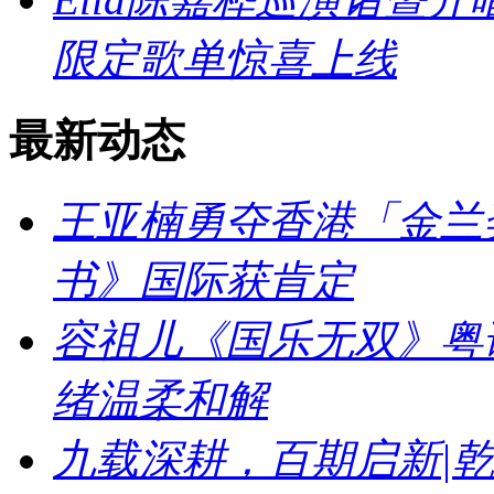
限定歌单惊喜上线
最新动态
王亚楠勇夺香港「金兰
书》国际获肯定
容祖儿《国乐无双》粤
绪温柔和解
九载深耕，百期启新|乾