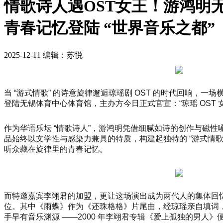
情歌诗人遇OST女王！游鸿明
青春记忆登陆 “世界音乐之都”
2025-12-11
编辑：苏悦
当 “游式情歌” 的诗意旋律邂逅琼瑶剧 OST 的时代回响，一场
登陆无锡体育中心体育馆，主办方今日正式官宣：“琼瑶 OST 
作为华语乐坛 “情歌诗人”，游鸿明凭借细腻如诗的创作与磁
品始终以文学性与感染力兼具的特质，构建起独特的 “游式情歌
听众藏在旋律里的青春记忆。
而特邀嘉宾李翊君的加盟，更让这场演出成为两代人的集体回忆狂欢
位。其中《雨蝶》作为《还珠格格》片尾曲，经琼瑶亲自填词，
手早有音乐渊源 ——2000 年李翊君专辑《爱上孤独的男人》