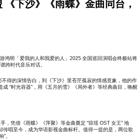
盟 《下沙》《雨蝶》金曲同台，
00，游鸿明「爱我的人和我爱的人」2025 全国巡回演唱会终极站将
明共谱跨时代音乐对话。
爱而不得的深情告白，到《下沙》里苍茫孤寂的情感意象，他的作
造成 “时光容器”，用《五月的雪》《局外者》等经典曲目，唤醒
凭借《雨蝶》《萍聚》等金曲奠定 “琼瑶 OST 女王” 地
成却传唱至今，成为华语影视金曲标杆。值得一提的是，两位歌
响”。