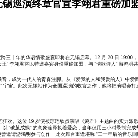
无锡巡演终章官宣李翊君重磅加
横跨三十年的华语情歌盛宴即将在无锡启幕。12 月 20 日 19:
女王” 李翊君将以特邀嘉宾身份重磅加盟，与 “情歌诗人” 游鸿
性嗓音，成为一代人的青春注脚。从《爱我的人和我爱的人》中
” 宇宙。此次无锡站作为全国巡演的收官之作，他将把演唱会打
。这位 19 岁便被琼瑶钦点演唱《婉君》主题曲的实力派歌手，
以 “破茧成蝶” 的意象诠释执着爱恋，当年仅用三小时录制完
便曾邀请游鸿明参与创作，此次舞台重逢堪称 “二十年后的音乐回