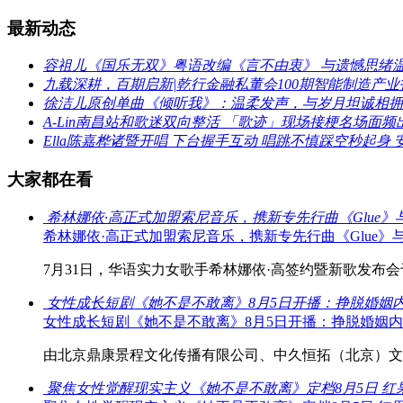
最新动态
容祖儿《国乐无双》粤语改编《言不由衷》 与遗憾思绪
九载深耕，百期启新|乾行金融私董会100期智能制造产
徐洁儿原创单曲《倾听我》：温柔发声，与岁月坦诚相拥
A-Lin南昌站和歌迷双向整活 「歌迹」现场接梗名场面频
Ella陈嘉桦诸暨开唱 下台握手互动 唱跳不慎踩空秒起身 
大家都在看
希林娜依·高正式加盟索尼音乐，携新专先行曲《Glue
希林娜依·高正式加盟索尼音乐，携新专先行曲《Glue
7月31日，华语实力女歌手希林娜依·高签约暨新歌发布会于
女性成长短剧《她不是不敢离》8月5日开播：挣脱婚姻
女性成长短剧《她不是不敢离》8月5日开播：挣脱婚姻
由北京鼎康景程文化传播有限公司、中久恒拓（北京）文化
聚焦女性觉醒现实主义《她不是不敢离》定档8月5日 红