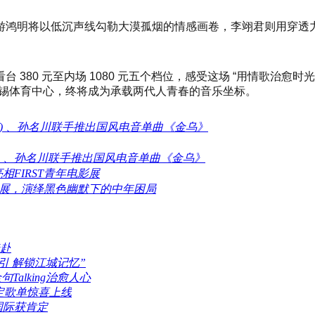
游鸿明将以低沉声线勾勒大漠孤烟的情感画卷，李翊君则用穿透
380 元至内场 1080 元五个档位，感受这场 “用情歌治愈时
的无锡体育中心，终将成为承载两代人青春的音乐坐标。
伦沃克) 、孙名川联手推出国风电音单曲《金乌》
伦沃克) 、孙名川联手推出国风电音单曲《金乌》
FIRST青年电影展
电影展，演绎黑色幽默下的中年困局
赴
引 解锁江城记忆”
alking治愈人心
限定歌单惊喜上线
国际获肯定