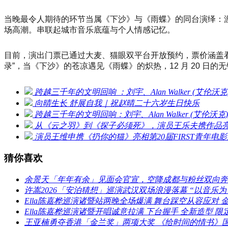
当晚最令人期待的环节当属《下沙》与《雨蝶》的同台演绎：
场高潮。串联起城市音乐底蕴与个人情感记忆。
目前，演出门票已通过大麦、猫眼双平台开放预约，票价涵盖看台 
录”，当《下沙》的苍凉遇见《雨蝶》的炽热，12 月 20 日
跨越三千年的文明回响 ：刘宇、Alan Walker (艾
向晴生长 舒展自我｜祝赵晴二十六岁生日快乐
跨越三千年的文明回响：刘宇、Alan Walker (艾
从《云之羽》到《探子必须死》，演员王乐夫携作品亮相
演员王维申携《扔你的猫》亮相第20届FIRST青年
猜你喜欢
余景天「年年有余」见面会官宣，空降成都与粉丝双向奔
许嵩2026「安泊猜想」巡演武汉双场浪漫落幕 “以音乐为
Ella陈嘉桦巡演诸暨站两晚全场爆满 舞台踩空从容应对 金句T
Ella陈嘉桦巡演诸暨开唱诚意拉满 下台握手 全新造型 
王亚楠勇夺香港「金兰奖」两项大奖 《给时间的情书》