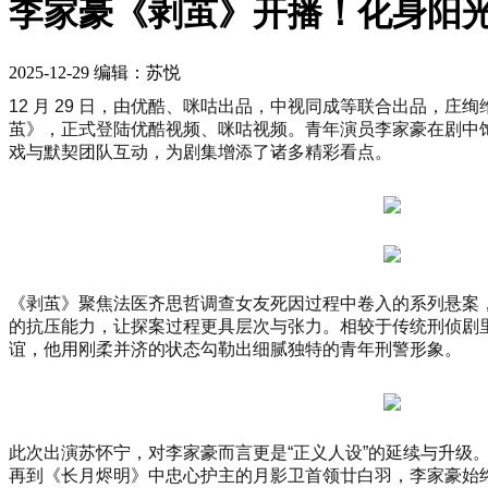
李家豪《剥茧》开播！化身阳
2025-12-29
编辑：苏悦
12 月 29 日，由优酷、咪咕出品，中视同成等联合出品
茧》，正式登陆优酷视频、咪咕视频。青年演员李家豪在剧中
戏与默契团队互动，为剧集增添了诸多精彩看点。
《剥茧》聚焦法医齐思哲调查女友死因过程中卷入的系列悬案
的抗压能力，让探案过程更具层次与张力。相较于传统刑侦剧
谊，他用刚柔并济的状态勾勒出细腻独特的青年刑警形象。
此次出演苏怀宁，对李家豪而言更是“正义人设”的延续与升
再到《长月烬明》中忠心护主的月影卫首领廿白羽，李家豪始