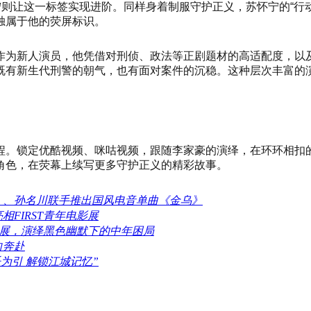
宁则让这一标签实现进阶。同样身着制服守护正义，苏怀宁的“行
独属于他的荧屏标识。
作为新人演员，他凭借对刑侦、政法等正剧题材的高适配度，以
既有新生代刑警的朝气，也有面对案件的沉稳。这种层次丰富的
程。锁定优酷视频、咪咕视频，跟随李家豪的演绎，在环环相扣
角色，在荧幕上续写更多守护正义的精彩故事。
伦沃克) 、孙名川联手推出国风电音单曲《金乌》
FIRST青年电影展
电影展，演绎黑色幽默下的中年困局
向奔赴
乐为引 解锁江城记忆”