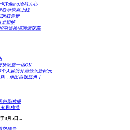
alking治愈人心
限定歌单惊喜上线
国际获肯定
温柔和解
业投融资路演圆满落幕
出
安抚歌迷一切OK
》与个人巡演开启音乐新纪元
内耗，活出自我底色！
果短剧独播
果短剧独播
月5日...
蓄势待发