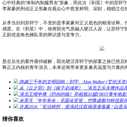
心中经典的“体制内制服男友”形象，而此次《剥茧》中的苏怀
李家豪的刑侦正义形象在观众心中愈发鲜明、深刻，稳稳立住
从李当归到苏怀宁，不变的是李家豪对正义底色的精准诠释。
感度。在《剥茧》中，他将阳光气质融入硬汉人设，让苏怀宁
正剧优选角色梯队里的辨识度与竞争力。
悬念丛生的案件亟待破解，阳光硬汉苏怀宁的探案之旅已然启
释正义内核的青年演员，未来还将带来更多兼具温度与力量的
跨越三千年的文明回响：刘宇、Alan Walker (艾
从《云之羽》到《探子必须死》，演员王乐夫携作品亮相
演员王维申携《扔你的猫》亮相第20届FIRST青年
余景天「年年有余」见面会官宣，空降成都与粉丝双
许嵩2026「安泊猜想」巡演武汉双场浪漫落幕 “以音
猜你喜欢