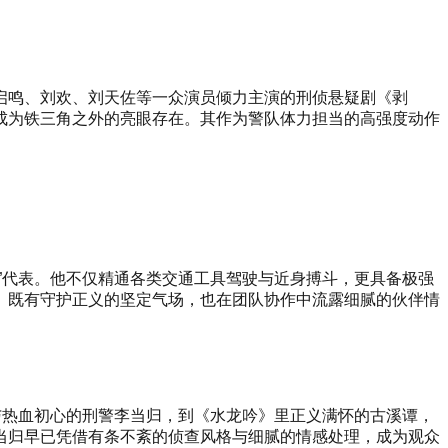
费启鸣、刘欢、刘天佐等一众演员倾力主演的刑侦悬疑剧《剥
成为铁三角之外的亮眼存在。其作为警队体力担当的高强度动作
”代表。他不仅精通各类交通工具驾驶与近身搏斗，更具备极强
。既有守护正义的坚定气场，也在团队协作中流露细腻的伙伴情
与热血初心的刑警李当归，到《水龙吟》里正义满怀的古溪谭，
当归早已凭借有条不紊的侦查风格与细腻的情感处理，成为观众