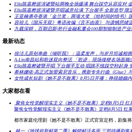
Ella陈嘉桦巡演诸暨站两晚全场爆满 舞台踩空从容应对 金句T
Ella陈嘉桦巡演诸暨开唱诚意拉满 下台握手 全新造型 
王亚楠勇夺香港「金兰奖」两项大奖 《给时间的情书》
容祖儿《国乐无双》粤语改编《言不由衷》 与遗憾思绪
九载深耕，百期启新|乾行金融私董会100期智能制造产
最新动态
徐洁儿原创单曲《倾听我》：温柔发声，与岁月坦诚相拥
A-Lin南昌站和歌迷双向整活 「歌迹」现场接梗名场面频
Ella陈嘉桦诸暨开唱 下台握手互动 唱跳不慎踩空秒起身 
希林娜依·高正式加盟索尼音乐，携新专先行曲《Glue
女性成长短剧《她不是不敢离》8月5日开播：挣脱婚姻
大家都在看
聚焦女性觉醒现实主义《她不是不敢离》定档8月5日 红
聚焦女性觉醒现实主义《她不是不敢离》定档8月5日 红
都市家庭伦理剧《她不是不敢离》正式官宣定档，剧集将于8
林一《地球超新鲜第二季》解锁鲜活多面 三部待播剧集