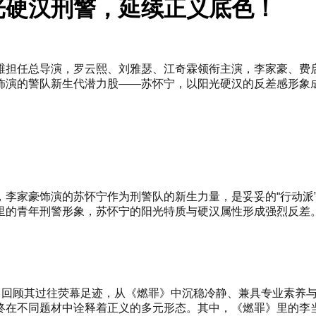
光硬汉刑警，延续正义底色！
，庄绚维担任总导演，罗云熙、刘雅瑟、江奇霖领衔主演，李家豪、
饰演的警队新生代潜力股——苏怀宁，以阳光硬汉的反差感形象
，李家豪饰演的苏怀宁作为刑警队的新生力量，是妥妥的“行动派
里的青年刑警形象，苏怀宁的阳光特质与硬汉属性形成强烈反差
级。回顾其过往荧幕足迹，从《燃罪》中沉稳冷静、兼具专业素养
终在不同题材中诠释着正义的多元形态。其中，《燃罪》里的李