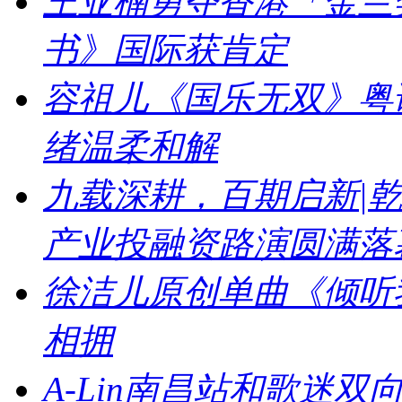
王亚楠勇夺香港「金兰
书》国际获肯定
容祖儿《国乐无双》粤
绪温柔和解
九载深耕，百期启新|乾
产业投融资路演圆满落
徐洁儿原创单曲《倾听
相拥
A-Lin南昌站和歌迷