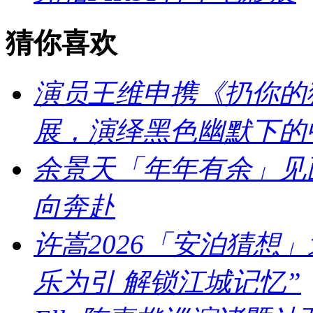
猜你喜欢
演员王维申携《扔你的猫
展，演绎黑色幽默下的
余景天「年年有余」见
向奔赴
许嵩2026「安泊猜想
乐为引 解锁江城记忆”