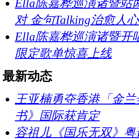
Ella陈嘉桦巡演诸暨
对 金句Talking治愈人心
Ella陈嘉桦巡演诸暨
限定歌单惊喜上线
最新动态
王亚楠勇夺香港「金兰
书》国际获肯定
容祖儿《国乐无双》粤