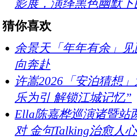
影展，演绎黑色幽默下
猜你喜欢
余景天「年年有余」见
向奔赴
许嵩2026「安泊猜想
乐为引 解锁江城记忆”
Ella陈嘉桦巡演诸暨
对 金句Talking治愈人心