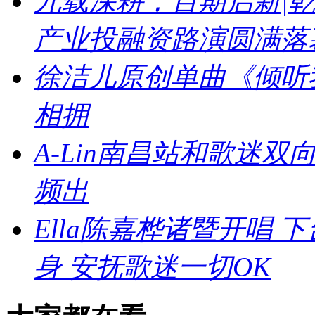
九载深耕，百期启新|乾
产业投融资路演圆满落
徐洁儿原创单曲《倾听
相拥
A-Lin南昌站和歌迷
频出
Ella陈嘉桦诸暨开唱
身 安抚歌迷一切OK