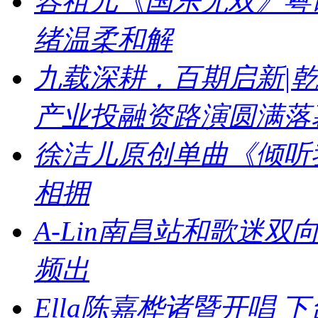
容祖儿《国乐无双》粤
绪温柔和解
九载深耕，百期启新|乾
产业投融资路演圆满落
徐洁儿原创单曲《倾听
相拥
A-Lin南昌站和歌迷
频出
Ella陈嘉桦诸暨开唱