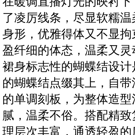
在暖调直播灯光的映衬下
了凌厉线条，尽显软糯温
身形，优雅得体又不显拘
盈纤细的体态，温柔又灵
裙身标志性的蝴蝶结设计
的蝴蝶结点缀其上，自带
的单调刻板，为整体造型
腻，温柔不俗。搭配精致
理层次丰富，通透轻盈的