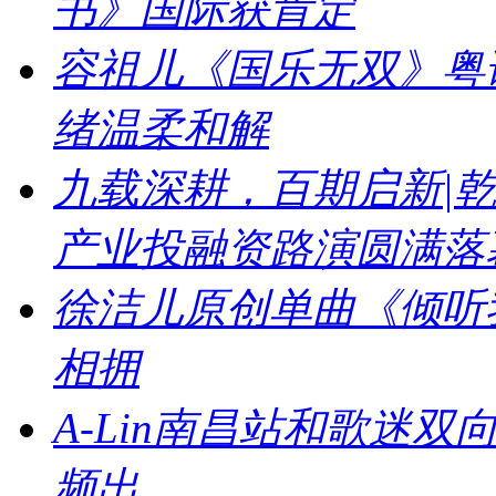
书》国际获肯定
容祖儿《国乐无双》粤
绪温柔和解
九载深耕，百期启新|乾
产业投融资路演圆满落
徐洁儿原创单曲《倾听
相拥
A-Lin南昌站和歌迷
频出