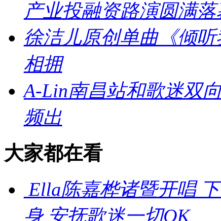
产业投融资路演圆满落
徐洁儿原创单曲《倾听
相拥
A-Lin南昌站和歌迷
频出
大家都在看
Ella陈嘉桦诸暨开唱
身 安抚歌迷一切OK