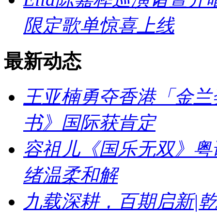
限定歌单惊喜上线
最新动态
王亚楠勇夺香港「金兰
书》国际获肯定
容祖儿《国乐无双》粤
绪温柔和解
九载深耕，百期启新|乾