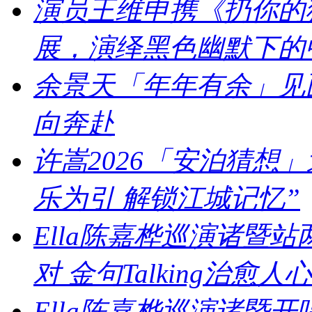
演员王维申携《扔你的猫
展，演绎黑色幽默下的
余景天「年年有余」见
向奔赴
许嵩2026「安泊猜想
乐为引 解锁江城记忆”
Ella陈嘉桦巡演诸暨
对 金句Talking治愈人心
Ella陈嘉桦巡演诸暨