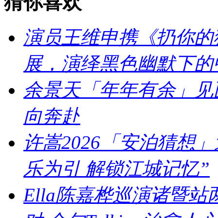
猜你喜欢
演员王维申携《扔你的猫
展，演绎黑色幽默下的
余景天「年年有余」见
向奔赴
许嵩2026「安泊猜想
乐为引 解锁江城记忆”
Ella陈嘉桦巡演诸暨