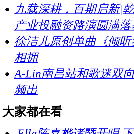
九载深耕，百期启新|乾
产业投融资路演圆满落
徐洁儿原创单曲《倾听
相拥
A-Lin南昌站和歌迷
频出
大家都在看
Ella陈嘉桦诸暨开唱