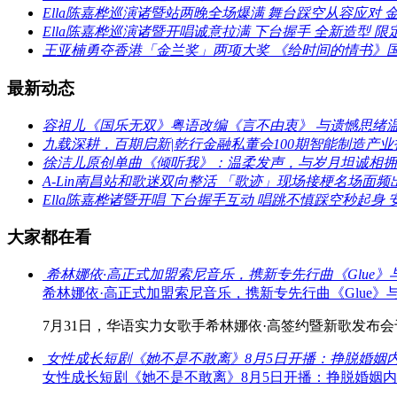
Ella陈嘉桦巡演诸暨站两晚全场爆满 舞台踩空从容应对 金句T
Ella陈嘉桦巡演诸暨开唱诚意拉满 下台握手 全新造型 
王亚楠勇夺香港「金兰奖」两项大奖 《给时间的情书》
最新动态
容祖儿《国乐无双》粤语改编《言不由衷》 与遗憾思绪
九载深耕，百期启新|乾行金融私董会100期智能制造产
徐洁儿原创单曲《倾听我》：温柔发声，与岁月坦诚相拥
A-Lin南昌站和歌迷双向整活 「歌迹」现场接梗名场面频
Ella陈嘉桦诸暨开唱 下台握手互动 唱跳不慎踩空秒起身 
大家都在看
希林娜依·高正式加盟索尼音乐，携新专先行曲《Glue
希林娜依·高正式加盟索尼音乐，携新专先行曲《Glue
7月31日，华语实力女歌手希林娜依·高签约暨新歌发布会于
女性成长短剧《她不是不敢离》8月5日开播：挣脱婚姻
女性成长短剧《她不是不敢离》8月5日开播：挣脱婚姻