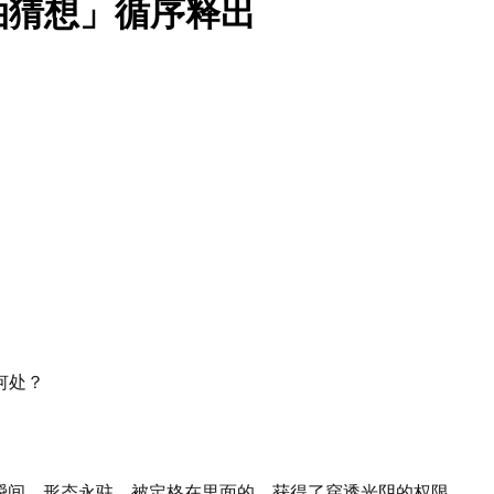
泊猜想」循序释出
何处？
个瞬间，形态永驻。被定格在里面的，获得了穿透光阴的权限。