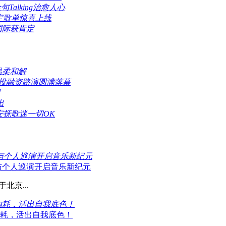
alking治愈人心
限定歌单惊喜上线
国际获肯定
温柔和解
业投融资路演圆满落幕
出
安抚歌迷一切OK
》与个人巡演开启音乐新纪元
》与个人巡演开启音乐新纪元
北京...
内耗，活出自我底色！
内耗，活出自我底色！