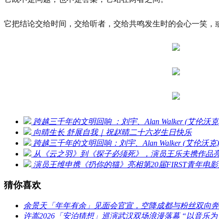
它把结论交给时间，交给听者，交给共鸣发生时的会心一笑，
跨越三千年的文明回响 ：刘宇、Alan Walker (艾
向晴生长 舒展自我｜祝赵晴二十六岁生日快乐
跨越三千年的文明回响：刘宇、Alan Walker (艾
从《云之羽》到《探子必须死》，演员王乐夫携作品亮相
演员王维申携《扔你的猫》亮相第20届FIRST青年
猜你喜欢
余景天「年年有余」见面会官宣，空降成都与粉丝双向奔
许嵩2026「安泊猜想」巡演武汉双场浪漫落幕 “以音乐为