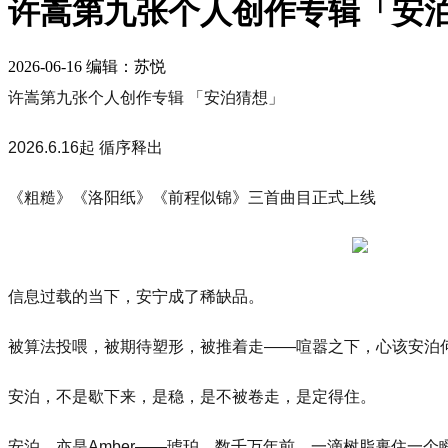
许嵩第九张个人创作专辑「安
2026-06-16
编辑：苏悦
许嵩第九张个人创作专辑 「安泊猜想」
2026.6.16起 循序释出
《粗糙》《洛阳纸》《前程似锦》三首曲目正式上线
信息过载的当下，安宁成了稀缺品。
被算法投喂，被期待塑形，被推着走——喧嚣之下，心该安泊
安泊，不是歇下来，是稳，是不被卷走，是定得住。
安泊，亦是Amber——琥珀。数千万年前，一滴树脂裹住一